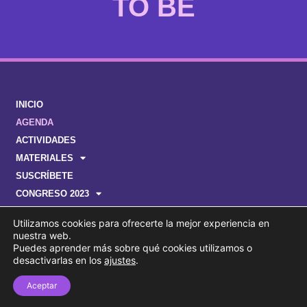
TO BE
INICIO
AGENDA
ACTIVIDADES
MATERIALES
SUSCRÍBETE
CONGRESO 2023
Utilizamos cookies para ofrecerte la mejor experiencia en
nuestra web.
Puedes aprender más sobre qué cookies utilizamos o
desactivarlas en los
ajustes
.
© ENPLEGUA, GIZARTE KOHESIOA ETA BERDINTASUNA
SUSTATZEKO SAILA - DEPARTAMENTO FORAL DE EMPLEO,
Aceptar
COHESIÓN SOCIAL E IGUALDAD | BIZKAIKO FORU ALDUNDIA
- DIPUTACIÓN FORAL DE BIZKAIA