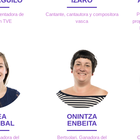
AGUILÓ
IZARO
sentadora de
Cantante, cantautora y compositora
P
en TVE
vasca
pro
EA
ONINTZA
ABAL
ENBEITA
nadora del
Bertsolari. Ganadora del
C