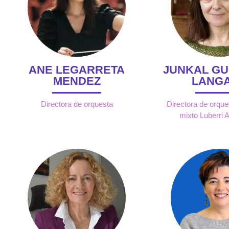
ANE LEGARRETA
JUNKAL G
MENDEZ
LANG
Directora de orquesta
Directora de orque
mixto Luberri 