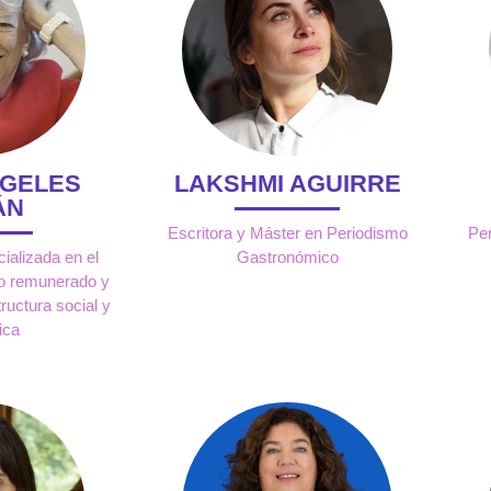
NGELES
LAKSHMI AGUIRRE
ÁN
Escritora y Máster en Periodismo
Per
ializada en el
Gastronómico
 no remunerado y
tructura social y
ica