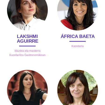
LAKSHMI
ÁFRICA BAETA
AGUIRRE
Kazetaria
Idazlea eta masterra
Kazetaritza Gastronomikoan