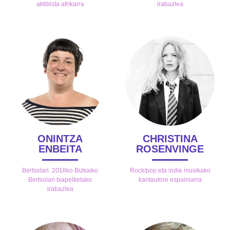
aktibista afrikarra
irabazlea
ONINTZA
CHRISTINA
ENBEITA
ROSENVINGE
Bertsolari. 2018ko Bizkaiko
Rock/pop eta indie musikako
Bertsolari txapelketako
kantautore espainiarra
irabazlea