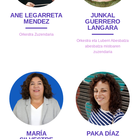
ANE LEGARRETA
JUNKAL
MENDEZ
GUERRERO
LANGARA
Orkestra Zuzendaria
Orkestra eta Luberri Abesbatza
abesbatza mistoaren
zuzendaria
MARÍA
PAKA DÍAZ