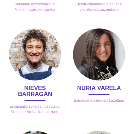
Sukaldari dominikarra, bi
Gizarte-zinemaren gidoilaria,
Michelín izarrekin saritua
ekoizlea eta zuzendaria
NIEVES
NURIA VARELA
BARRAGÁN
Espainiar idazlea eta kazetaria
Espainiako sukaldari ospetzua.
Michelin izar bat irabazi zuen.