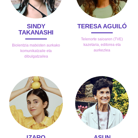
SINDY
TERESA AGUILÓ
TAKANASHI
Telenorte saioaren (TVE)
kazetaria, editorea eta
Biolentzia matxisten aurkako
aurkezlea
komunikatzaile eta
dibulgatzailea
IZARO
ASUN