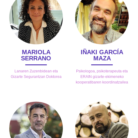
MARIOLA
IÑAKI GARCÍA
SERRANO
MAZA
Lanaren Zuzenbidean eta
Psikologoa, psikoterapeuta eta
Gizarte Segurantzan Doktorea
ERAIN gizarte-ekimeneko
kooperatibaren koordinatzailea