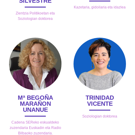
SILVESTRE
Kazetaria, gidoilaria eta idazlea
Zientzia Politikoetan eta
Soziologian doktorea
Mª BEGOÑA
TRINIDAD
MARAÑON
VICENTE
UNANUE
Soziologian doktorea
Cadena SEReko eskualdeko
zuzendaria Euskadin eta Radio
Bilbaoko zuzendaria.