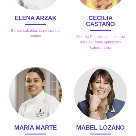
ELENA ARZAK
CECILIA
CASTAÑO
Euskal sukaldari ospetsua eta
saritua
Zientzia Politikoetan doktorea
eta Ekonomia Aplikatuko
katedraduna
MARÍA MARTE
MABEL LOZANO