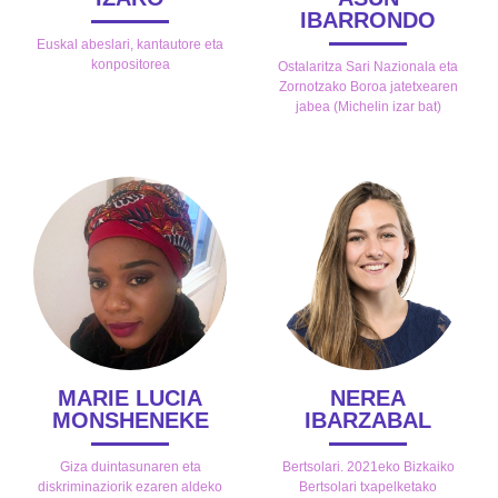
IBARRONDO
Euskal abeslari, kantautore eta
konpositorea
Ostalaritza Sari Nazionala eta
Zornotzako Boroa jatetxearen
jabea (Michelin izar bat)
MARIE LUCIA
NEREA
MONSHENEKE
IBARZABAL
Giza duintasunaren eta
Bertsolari. 2021eko Bizkaiko
diskriminaziorik ezaren aldeko
Bertsolari txapelketako