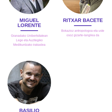
MIGUEL
RITXAR BACETE
LORENTE
Bokazioz antropologoa eta uste
osoz gizarte-langilea da
Granadako Unibertsitatean
Lege eta Auzitegiko
Medikuntzako irakaslea
BASILIO