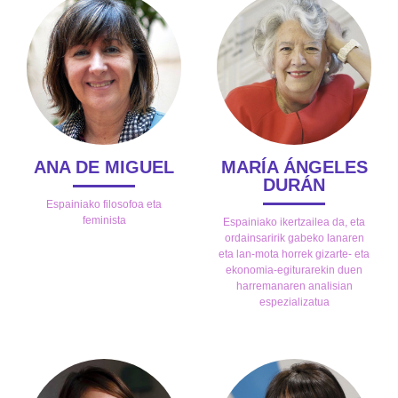
ANA DE MIGUEL
MARÍA ÁNGELES
DURÁN
Espainiako filosofoa eta
feminista
Espainiako ikertzailea da, eta
ordainsaririk gabeko lanaren
eta lan-mota horrek gizarte- eta
ekonomia-egiturarekin duen
harremanaren analisian
espezializatua