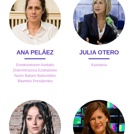
ANA PELÁEZ
JULIA OTERO
Emakumearen Aurkako
Kazetaria
Diskriminazioa Ezabatzeko
Nazio Batuen Batzordeko
Bitarteko Presidentea