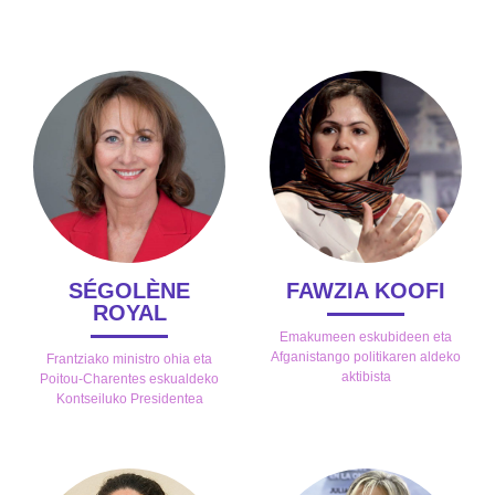
SÉGOLÈNE
FAWZIA KOOFI
ROYAL
Emakumeen eskubideen eta
Afganistango politikaren aldeko
Frantziako ministro ohia eta
aktibista
Poitou-Charentes eskualdeko
Kontseiluko Presidentea