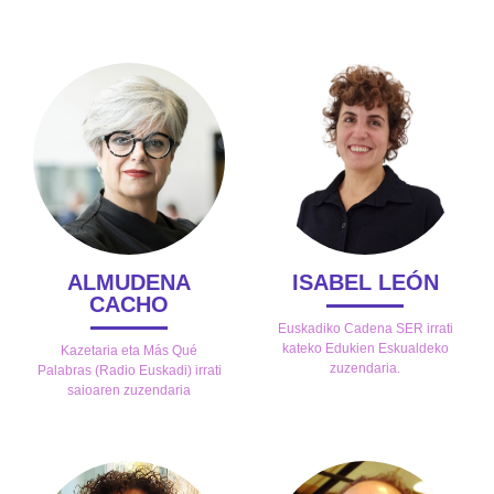
ALMUDENA
ISABEL LEÓN
CACHO
Euskadiko Cadena SER irrati
kateko Edukien Eskualdeko
Kazetaria eta Más Qué
zuzendaria.
Palabras (Radio Euskadi) irrati
saioaren zuzendaria