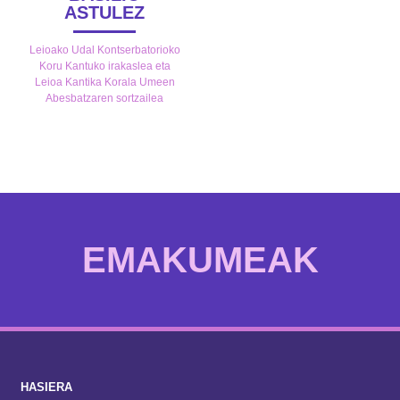
ASTULEZ
Leioako Udal Kontserbatorioko
Koru Kantuko irakaslea eta
Leioa Kantika Korala Umeen
Abesbatzaren sortzailea
EMAKUMEAK
HASIERA