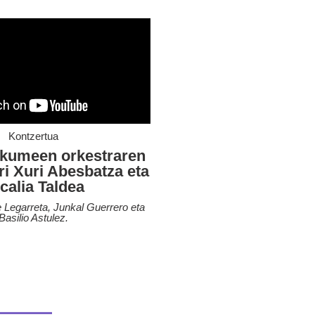
Kontzertua
umeen orkestraren
kri Xuri Abesbatza eta
calia Taldea
 Legarreta, Junkal Guerrero eta
Basilio Astulez.