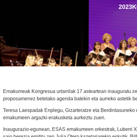
2023K
Emakumeak Kongresua urtarrilak 17 asteartean inauguratu zen
proposamenez betetako agenda batekin eta aurreko astetik be
Teresa Laespadak Enplegu, Gizarteratze eta Berdintasuneko d
emakumeen argazki-erakusketa aurkeztu zuen.
Inaugurazio-egunean, ESAS emakumeen orkestrak, Luberri Xur
saio berezia emititu zen Julia Otero kazetariarekin eskutik, 