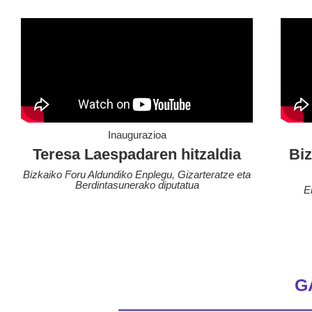
Inaugurazioa
Teresa Laespadaren hitzaldia
Bi
Bizkaiko Foru Aldundiko Enplegu, Gizarteratze eta
Berdintasunerako diputatua
E
G