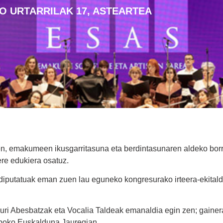
O URTARRILAK 17, ASTEARTEA
, emakumeen ikusgarritasuna eta berdintasunaren aldeko borro
re edukiera osatuz.
iputatuak eman zuen lau eguneko kongresurako irteera-ekitaldi
i Abesbatzak eta Vocalia Taldeak emanaldia egin zen; gainera
Bilboko Euskalduna Jauregian.