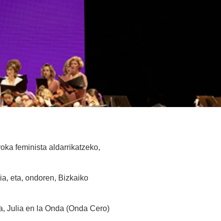
ka feminista aldarrikatzeko,
a, eta, ondoren, Bizkaiko
, Julia en la Onda (Onda Cero)