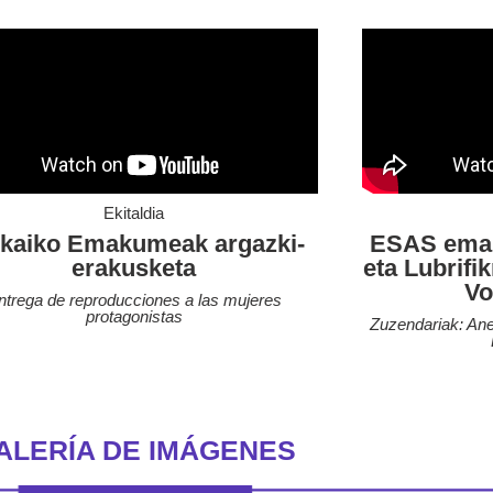
Ekitaldia
zkaiko Emakumeak argazki-
ESAS emak
erakusketa
eta Lubrifi
Vo
ntrega de reproducciones a las mujeres
protagonistas
Zuzendariak: Ane
ALERÍA DE IMÁGENES