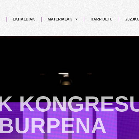
EKITALDIAK
MATERIALAK
HARPIDETU
2023K
K KONGRES
BURPENA