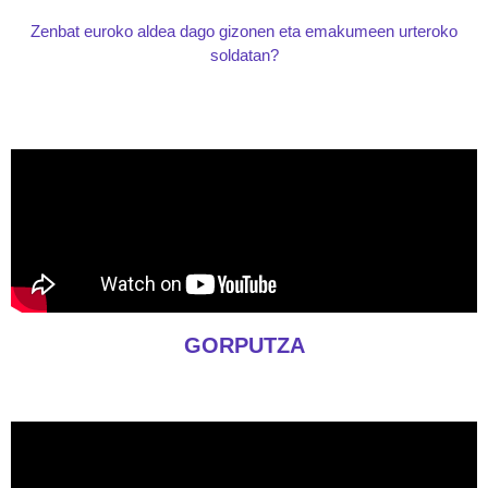
Zenbat euroko aldea dago gizonen eta emakumeen urteroko
soldatan?
GORPUTZA