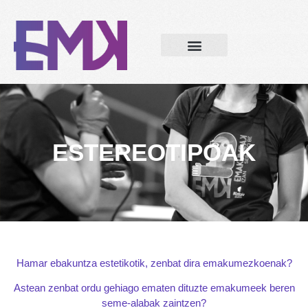
ESTEREOTIPOAK
Hamar ebakuntza estetikotik, zenbat dira emakumezkoenak?
Astean zenbat ordu gehiago ematen dituzte emakumeek beren
seme-alabak zaintzen?