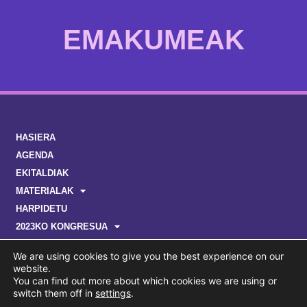
EMAKUMEAK
HASIERA
AGENDA
EKITALDIAK
MATERIALAK
HARPIDETU
2023KO KONGRESUA
We are using cookies to give you the best experience on our
website.
You can find out more about which cookies we are using or
switch them off in
settings
.
© ENPLEGUA, GIZARTE KOHESIOA ETA BERDINTASUNA