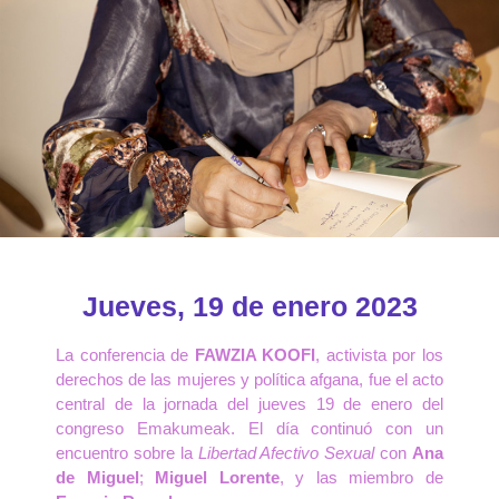
Jueves, 19 de enero 2023
La conferencia de
FAWZIA KOOFI
, activista por los
derechos de las mujeres y política afgana, fue el acto
central de la jornada del jueves 19 de enero del
congreso Emakumeak. El día continuó con un
encuentro sobre la
Libertad Afectivo Sexual
con
Ana
de Miguel
;
Miguel Lorente
, y las miembro de