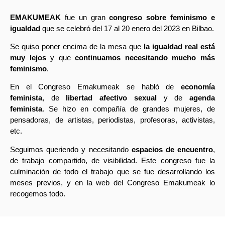
afectivo-sexual y agenda
afectivo-sexual y agenda
afectivo-sexual y agenda
Periodistas | Profesoras |
Periodistas | Profesoras |
Periodistas | Profesoras |
feminista
feminista
feminista
Activistas
Activistas
Activistas
EMAKUMEAK
fue un gran
congreso sobre feminismo e
igualdad
que se celebró del 17 al 20 enero del 2023 en Bilbao.
Se quiso poner encima de la mesa que
la igualdad real está
muy lejos
y que
continuamos necesitando mucho más
feminismo
.
En el Congreso Emakumeak se habló de
economía
feminista
, de
libertad afectivo sexual
y de
agenda
feminista
. Se hizo en compañía de grandes mujeres, de
pensadoras, de artistas, periodistas, profesoras, activistas,
etc.
Seguimos queriendo y necesitando
espacios de encuentro
,
de trabajo compartido, de visibilidad. Este congreso fue la
culminación de todo el trabajo que se fue desarrollando los
meses previos, y en la web del Congreso Emakumeak lo
recogemos todo.