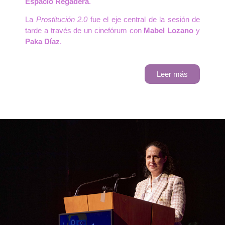
Espacio Regadera
.
La
Prostitución 2.0
fue el eje central de la sesión de
tarde a través de un cinefórum con
Mabel Lozano
y
Paka Díaz
.
Leer más