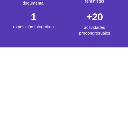
feministas
documental
1
+
20
exposición fotográfica
actividades
precongresuales
ACTIVIDADES PRECONGRESO
De julio a diciembre de 2022 el congreso Emakumeak
desarrolló más de una veintena de actividades, jornadas,
publicaciones, exposiciones, encuentros, charlas, etc.
donde se puso en valor la necesidad de más feminismo