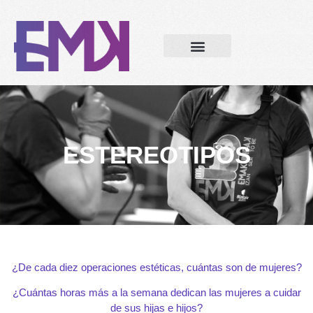
ESTEREOTIPOS
¿De cada diez operaciones estéticas, cuántas son de mujeres?
¿Cuántas horas más a la semana dedican las mujeres a cuidar
de sus hijas e hijos?