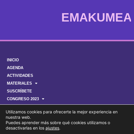
EMAKUMEAK
INICIO
AGENDA
ACTIVIDADES
MATERIALES
SUSCRÍBETE
CONGRESO 2023
Utilizamos cookies para ofrecerte la mejor experiencia en
nuestra web.
Puedes aprender más sobre qué cookies utilizamos o
desactivarlas en los
ajustes
.
© ENPLEGUA, GIZARTE KOHESIOA ETA BERDINTASUNA