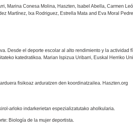
arri, Marina Conesa Molina, Haszten, Isabel Abella, Carmen Leó
ndez Martínez, Ixa Rodriguez, Estrella Mata and Eva Moral Pedre
iva. Desde el deporte escolar al alto rendimiento y la actividad fí
tateko katedratikoa. Marian Ispizua Uribarri, Euskal Herriko Un
rduera fisikoaz arduratzen den koordinatzailea. Haszten.org
rol-arloko indarkerietan espezializatutako aholkularia.
te: Biología de la mujer deportista.