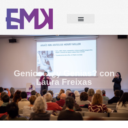
Genios…¿y Genias? con
Laura Freixas