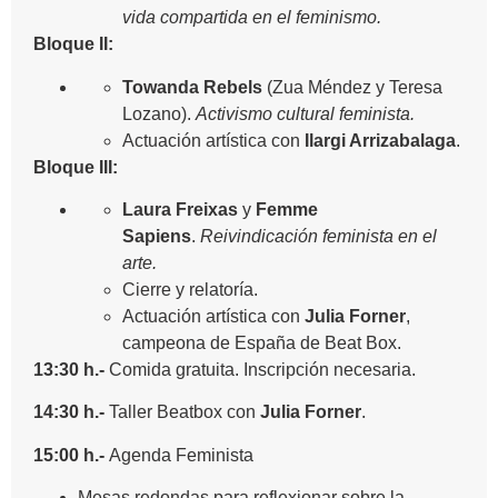
vida compartida en el feminismo.
Bloque II:
Towanda Rebels
(Zua Méndez y Teresa
Lozano).
Activismo cultural feminista.
Actuación artística con
Ilargi Arrizabalaga
.
Bloque III:
Laura Freixas
y
Femme
Sapiens
.
Reivindicación feminista en el
arte.
Cierre y relatoría.
Actuación artística con
Julia Forner
,
campeona de España de Beat Box.
13:30 h.-
Comida gratuita. Inscripción necesaria.
14:30 h.-
Taller Beatbox con
Julia Forner
.
15:00 h.-
Agenda Feminista
Mesas redondas para reflexionar sobre la