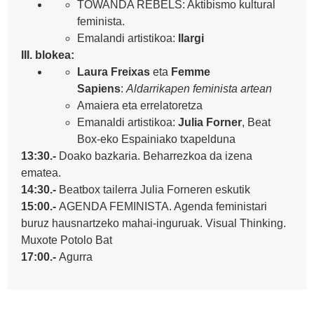
TOWANDA REBELS: Aktibismo kultural
feminista.
Emalandi artistikoa:
Ilargi
III. blokea:
Laura Freixas
eta
Femme
Sapiens
:
Aldarrikapen feminista artean
Amaiera eta errelatoretza
Emanaldi artistikoa:
Julia Forner
, Beat
Box-eko Espainiako txapelduna
13:30.-
Doako bazkaria. Beharrezkoa da izena
ematea.
14:30.-
Beatbox tailerra Julia Forneren eskutik
15:00.-
AGENDA FEMINISTA. Agenda feministari
buruz hausnartzeko mahai-inguruak. Visual Thinking.
Muxote Potolo Bat
17:00.-
Agurra