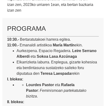
izan zen, 2023ko urriaren 1ean, eta bertan bazkaria
izan zen
PROGRAMA
10:30.-
Bertaratutakoei harrera egitea.
11:00.-
Emanaldi artistikoa
María Martín
ekin.
Aurkezpena. Espacio Regadera.
Leire Serrano
Alberdi
eta
Sokoa Lasa Azcúnaga
Elkarrizketa laburra. Enplegua, gizarte kohesioa
eta berdintasuna sustatzeko saileko foru
diputatua den
Teresa Laespada
rekin
I. blokea:
Lourdes Pastor
eta
Rafaela
Pastor
:
Feminismoan partekatutako
bizitza
.
II. blokea: