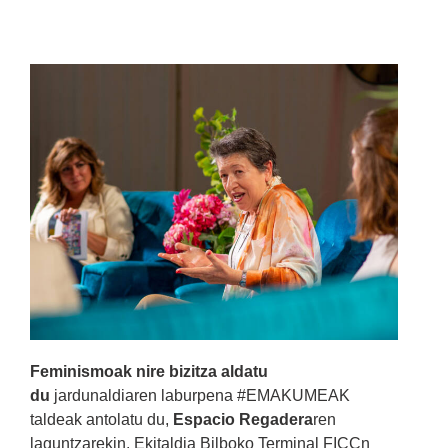
Feminismoak nire bizitza aldatu
du
jardunaldiaren laburpena #EMAKUMEAK
taldeak antolatu du,
Espacio Regadera
ren
laguntzarekin. Ekitaldia Bilboko Terminal FICCn