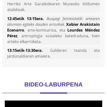
Herriko Arte Garaikidearen Museoko bildumen
atalekoak.
12:45etik 13:15era.
Ikuspegi feministatik: artearen
alorrean egiteke dauden erronkak
.
Xabier Arakistain
Ecenarro
, arte-komisarioa, eta
Lourdes Méndez
Pérez
, antroplogia sozialeko katedraduna, bien
arteko elkarrizketa.
13:15etik-13:30era.
Galderen txanda eta
jardunaldiaren amaiera.
BIDEO-LABURPENA