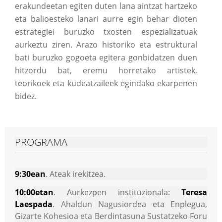
erakundeetan egiten duten lana aintzat hartzeko
eta balioesteko lanari aurre egin behar dioten
estrategiei buruzko txosten espezializatuak
aurkeztu ziren. Arazo historiko eta estruktural
bati buruzko gogoeta egitera gonbidatzen duen
hitzordu bat, eremu horretako artistek,
teorikoek eta kudeatzaileek egindako ekarpenen
bidez.
PROGRAMA
9:30ean
. Ateak irekitzea.
10:00etan
. Aurkezpen instituzionala:
Teresa
Laespada
. Ahaldun Nagusiordea eta Enplegua,
Gizarte Kohesioa eta Berdintasuna Sustatzeko Foru