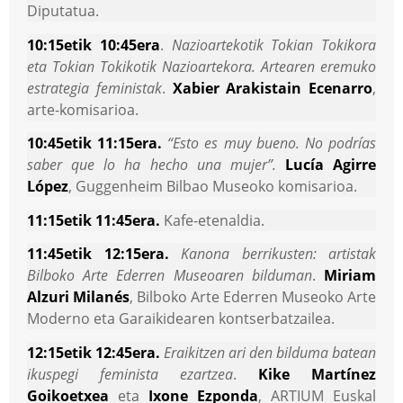
Diputatua.
10:15etik 10:45era
.
Nazioartekotik Tokian Tokikora
eta Tokian Tokikotik Nazioartekora. Artearen eremuko
estrategia feministak
.
Xabier Arakistain Ecenarro
,
arte-komisarioa.
10:45etik 11:15era.
“Esto es muy bueno. No podrías
saber que lo ha hecho una mujer”.
Lucía Agirre
López
, Guggenheim Bilbao Museoko komisarioa.
11:15etik 11:45era.
Kafe-etenaldia.
11:45etik 12:15era.
Kanona berrikusten: artistak
Bilboko Arte Ederren Museoaren bilduman
.
Miriam
Alzuri Milanés
, Bilboko Arte Ederren Museoko Arte
Moderno eta Garaikidearen kontserbatzailea.
12:15etik 12:45era.
Eraikitzen ari den bilduma batean
ikuspegi feminista ezartzea
.
Kike Martínez
Goikoetxea
eta
Ixone Ezponda
, ARTIUM Euskal