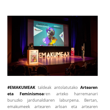
#EMAKUMEAK
taldeak antolatutako
Artearen
eta Feminismoa
ren arteko harremanari
buruzko jardunaldiaren laburpena. Bertan,
emakumeek artearen arloan eta artearen