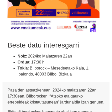
Beste datu interesgarri
Noiz
: 2024ko Maiatzaren 22an
Ordua
: 17:30 h.
Tokia
: Bilborock – Mesedeetako Kaia, 1,
Ibaiondo, 48003 Bilbo, Bizkaia
Pasa den asteazkenean, 2024ko maiatzaren 22an,
17:30ean, Bilborocken, “Atzoko eta gaurko
errebeldeak kristautasunean” jardunaldia izan genuen.
Ekitaldi horri esker, hausnartu ahal izan genuen