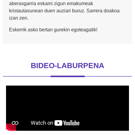
aberasgarria eskaini zigun emakumeak
kristautasunean duen auziari buruz. Sarrera doakoa
izan zen.
Eskerrik asko bertan gurekin egoteagatik!
BIDEO-LABURPENA