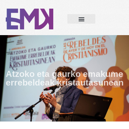
Atzoko eta gaurko emakume
errebeldeak kristautasunean