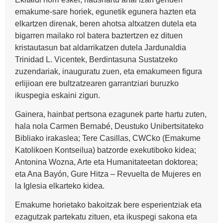
emakume-sare horiek, egunetik egunera hazten eta
elkartzen direnak, beren ahotsa altxatzen dutela eta
bigarren mailako rol batera baztertzen ez dituen
kristautasun bat aldarrikatzen dutela Jardunaldia
Trinidad L. Vicentek, Berdintasuna Sustatzeko
zuzendariak, inauguratu zuen, eta emakumeen figura
erlijioan ere bultzatzearen garrantziari buruzko
ikuspegia eskaini zigun.
Gainera, hainbat pertsona ezagunek parte hartu zuten,
hala nola Carmen Bernabé, Deustuko Unibertsitateko
Bibliako irakaslea; Tere Casillas, CWCko (Emakume
Katolikoen Kontseilua) batzorde exekutiboko kidea;
Antonina Wozna, Arte eta Humanitateetan doktorea;
eta Ana Bayón, Gure Hitza – Revuelta de Mujeres en
la Iglesia elkarteko kidea.
Emakume horietako bakoitzak bere esperientziak eta
ezagutzak partekatu zituen, eta ikuspegi sakona eta