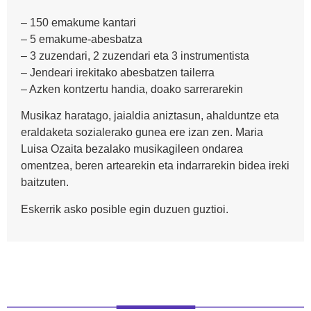
– 150 emakume kantari
– 5 emakume-abesbatza
– 3 zuzendari, 2 zuzendari eta 3 instrumentista
– Jendeari irekitako abesbatzen tailerra
– Azken kontzertu handia, doako sarrerarekin
Musikaz haratago, jaialdia aniztasun, ahalduntze eta
eraldaketa sozialerako gunea ere izan zen. Maria
Luisa Ozaita bezalako musikagileen ondarea
omentzea, beren artearekin eta indarrarekin bidea ireki
baitzuten.
Eskerrik asko posible egin duzuen guztioi.