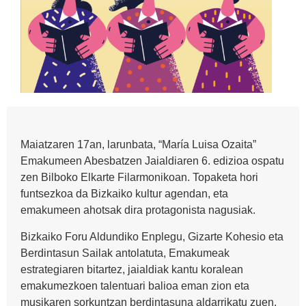
Maiatzaren 17an, larunbata, “María Luisa Ozaita”
Emakumeen Abesbatzen Jaialdiaren 6. edizioa ospatu
zen Bilboko Elkarte Filarmonikoan. Topaketa hori
funtsezkoa da Bizkaiko kultur agendan, eta
emakumeen ahotsak dira protagonista nagusiak.
Bizkaiko Foru Aldundiko Enplegu, Gizarte Kohesio eta
Berdintasun Sailak antolatuta, Emakumeak
estrategiaren bitartez, jaialdiak kantu koralean
emakumezkoen talentuari balioa eman zion eta
musikaren sorkuntzan berdintasuna aldarrikatu zuen.