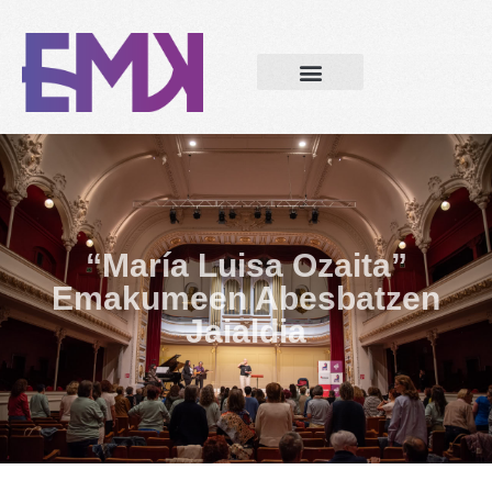
“María Luisa Ozaita”
Emakumeen Abesbatzen
Jaialdia