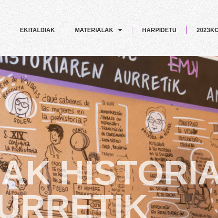
EKITALDIAK
MATERIALAK
HARPIDETU
2023K
AK HISTORI
URRETIK