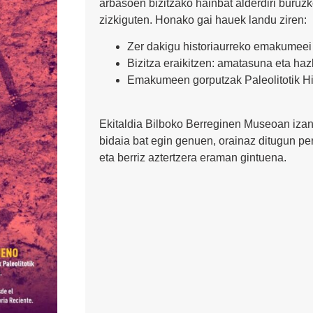
arbasoen bizitzako hainbat alderdiri buruz
zizkiguten. Honako gai hauek landu ziren:
Zer dakigu historiaurreko emakumeei
Bizitza eraikitzen: amatasuna eta haz
Emakumeen gorputzak Paleolitotik His
Ekitaldia Bilboko Berreginen Museoan izan
bidaia bat egin genuen, orainaz ditugun pe
eta berriz aztertzera eraman gintuena.