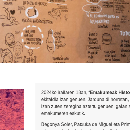
2024ko irailaren 18an, “
Emakumeak Histor
ekitaldia izan genuen. Jardunaldi horretan
izan zuten zeregina aztertu genuen, gaian a
emakumeren eskutik.
Begonya Soler, Patxuka de Miguel eta Pr