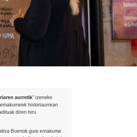
iaren aurretik
” izeneko
, emakumeek historiaurrean
dituak diren hiru
imitiva Buenok gure emakume