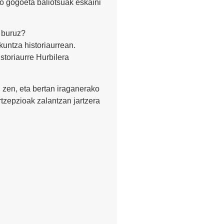
ko gogoeta baliotsuak eskaini
 buruz?
kuntza historiaurrean.
toriaurre Hurbilera
 zen, eta bertan iraganerako
rtzepzioak zalantzan jartzera