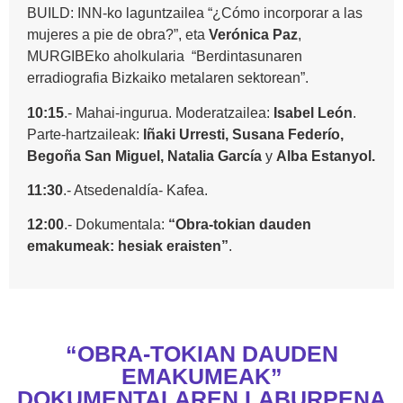
BUILD: INN-ko laguntzailea “¿Cómo incorporar a las
mujeres a pie de obra?”, eta
Verónica Paz
,
MURGIBEko aholkularia “Berdintasunaren
erradiografia Bizkaiko metalaren sektorean”.
10:15
.- Mahai-ingurua. Moderatzailea:
Isabel León
.
Parte-hartzaileak:
Iñaki Urresti, Susana Federío,
Begoña San Miguel, Natalia García
y
Alba Estanyol.
11:30
.- Atsedenaldía- Kafea.
12:00
.- Dokumentala:
“Obra-tokian dauden
emakumeak: hesiak eraisten”
.
“OBRA-TOKIAN DAUDEN
EMAKUMEAK”
DOKUMENTALAREN LABURPENA