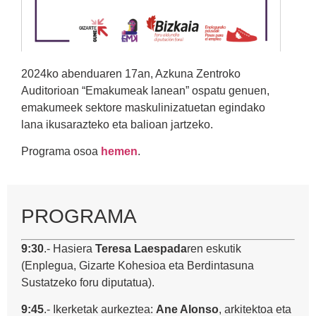
2024ko abenduaren 17an, Azkuna Zentroko
Auditorioan “Emakumeak lanean” ospatu genuen,
emakumeek sektore maskulinizatuetan egindako
lana ikusarazteko eta balioan jartzeko.
Programa osoa
hemen
.
PROGRAMA
9:30
.- Hasiera
Teresa Laespada
ren eskutik
(Enplegua, Gizarte Kohesioa eta Berdintasuna
Sustatzeko foru diputatua).
9:45
.- Ikerketak aurkeztea:
Ane Alonso
, arkitektoa eta