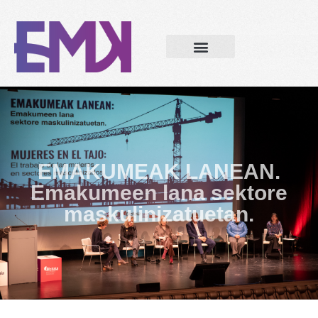
EMAKUMEAK LANEAN.
Emakumeen lana sektore
maskulinizatuetan.