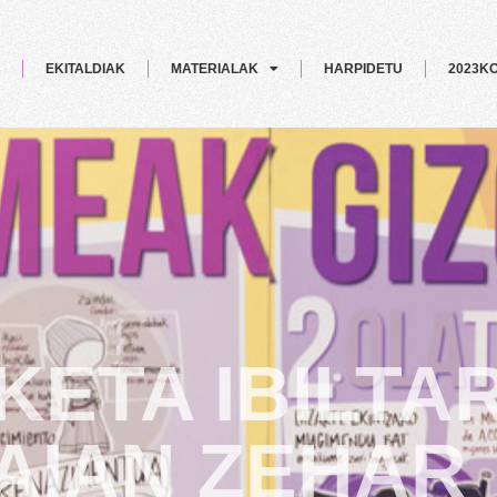
EKITALDIAK
MATERIALAK
HARPIDETU
2023K
ETA IBILTAR
AIAN ZEHAR