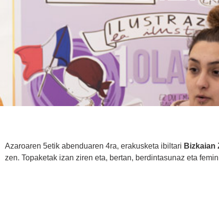
Azaroaren 5etik abenduaren 4ra, erakusketa ibiltari
Bizkaian
zen. Topaketak izan ziren eta, bertan, berdintasunaz eta femi