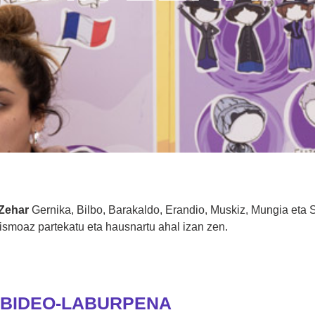
 Zehar
Gernika, Bilbo, Barakaldo, Erandio, Muskiz, Mungia eta 
nismoaz partekatu eta hausnartu ahal izan zen.
BIDEO-LABURPENA