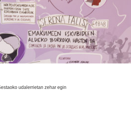
Sestaoko udalerrietan zehar egin