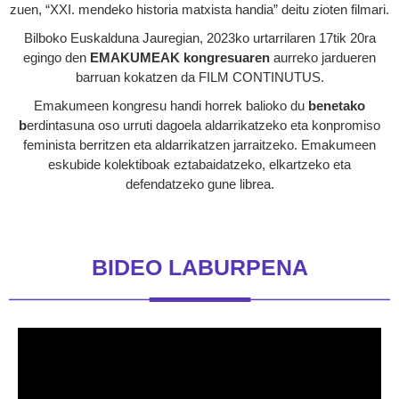
zuen, “XXI. mendeko historia matxista handia” deitu zioten filmari.
Bilboko Euskalduna Jauregian, 2023ko urtarrilaren 17tik 20ra
egingo den
EMAKUMEAK kongresuaren
aurreko jardueren
barruan kokatzen da FILM CONTINUTUS.
Emakumeen kongresu handi horrek balioko du
benetako
b
erdintasuna oso urruti dagoela aldarrikatzeko eta konpromiso
feminista berritzen eta aldarrikatzen jarraitzeko. Emakumeen
eskubide kolektiboak eztabaidatzeko, elkartzeko eta
defendatzeko gune librea.
BIDEO LABURPENA