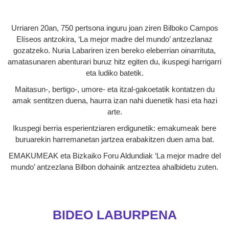
Urriaren 20an, 750 pertsona inguru joan ziren Bilboko Campos
Elíseos antzokira, ‘La mejor madre del mundo’ antzezlanaz
gozatzeko. Nuria Labariren izen bereko eleberrian oinarrituta,
amatasunaren abenturari buruz hitz egiten du, ikuspegi harrigarri
eta ludiko batetik.
Maitasun-, bertigo-, umore- eta itzal-gakoetatik kontatzen du
amak sentitzen duena, haurra izan nahi duenetik hasi eta hazi
arte.
Ikuspegi berria esperientziaren erdigunetik: emakumeak bere
buruarekin harremanetan jartzea erabakitzen duen ama bat.
EMAKUMEAK eta Bizkaiko Foru Aldundiak ‘La mejor madre del
mundo’ antzezlana Bilbon dohainik antzeztea ahalbidetu zuten.
BIDEO LABURPENA