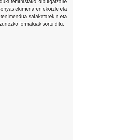
duki feministako dibulgatzaile
Genyas ekimenaren
ekoizle eta
etenimendua salaketarekin eta
zunezko formatuak sortu ditu.