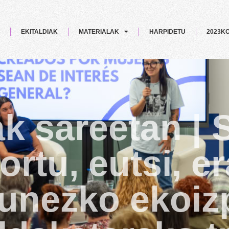
EKITALDIAK
MATERIALAK
HARPIDETU
2023K
 sareetan | 
rtu, eutsi, er
zunezko ekoiz