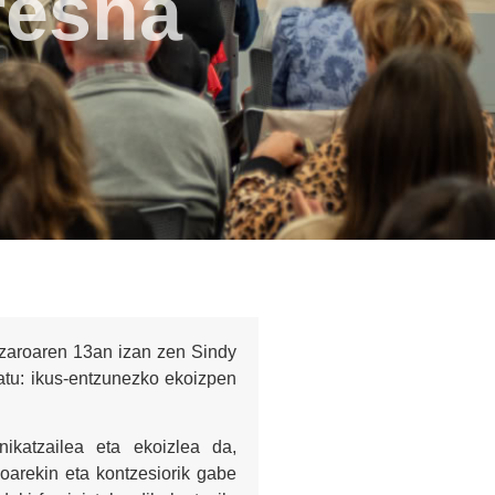
resna
zaroaren 13an izan zen Sindy
ldatu: ikus-entzunezko ekoizpen
nikatzailea eta ekoizlea da,
ikoarekin eta kontzesiorik gabe