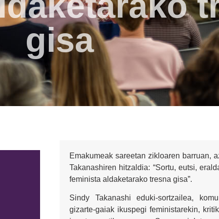
aldaketarako t
gisa
Emakumeak sareetan zikloaren barruan, a
Takanashiren hitzaldia: “Sortu, eutsi, era
feminista aldaketarako tresna gisa”.
Sindy Takanashi eduki-sortzailea, komu
gizarte-gaiak ikuspegi feministarekin, krit