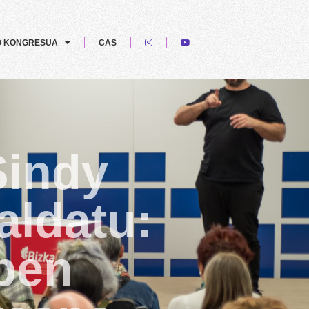
O KONGRESUA
CAS
Sindy
aldatu:
pen