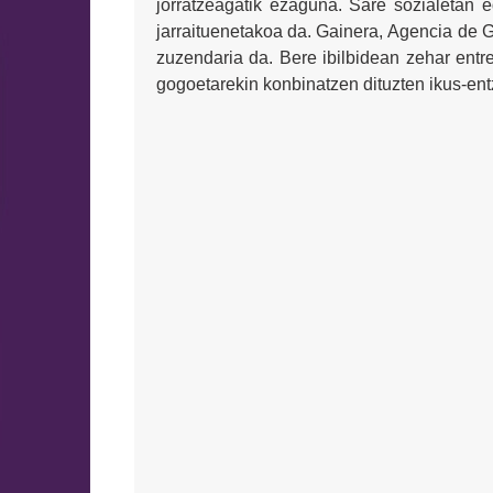
jorratzeagatik ezaguna. Sare sozialetan e
jarraituenetakoa da. Gainera,
Agencia de 
zuzendaria da. Bere ibilbidean zehar entr
gogoetarekin konbinatzen dituzten ikus-ent