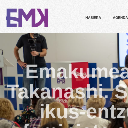
HASIERA
AGENDA
Emakumeak
Takanashi. So
ikus-ent